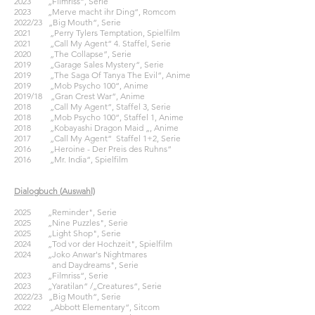
2023 „Filmriss“, Serie
2023 „Merve macht ihr Ding“, Romcom
2022/23 „Big Mouth“, Serie
2021 „Perry Tylers Temptation, Spielfilm
2021 „Call My Agent“ 4. Staffel, Serie
2020 „The Collapse”, Serie
2019 „Garage Sales Mystery“, Serie
2019 „The Saga Of Tanya The Evil“, Anime
2019 „Mob Psycho 100“, Anime
2019/18 „Gran Crest War“, Anime
2018 „Call My Agent“, Staffel 3, Serie
2018 „Mob Psycho 100“, Staffel 1, Anime
2018 „Kobayashi Dragon Maid „, Anime
2017 „Call My Agent“ Staffel 1+2, Serie
2016 „Heroine - Der Preis des Ruhns“
2016 „Mr. India“, Spielfilm
Dialogbuch (
Auswahl)
Di
2025
„Reminder
", Serie
2025
„Nine Puzzles
", Serie
2025
„
Light Shop", Serie
2024
„
To
d vor der Hochzeit", Spielfilm
2024
„
Joko Anwar's Nightmares
and Daydreams", Serie
2023 „Filmriss“, Serie
2023 „Yaratilan“ /„Creatures“, Serie
2022/23 „Big Mouth“, Serie
​2022 „Abbott Elementary“, Sitcom