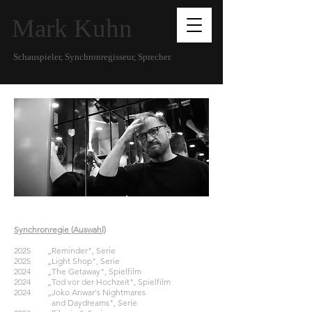
Mark Kuhn
Schauspieler, Synchronregisseur, Sprecher.
Synchronregie (
Auswahl)
2025
„Reminder
", Serie
2025
„
Light Shop", Serie
2024
„
The Getaway", Spielfilm
2024
„
Tod vor der Hochzeit", Spielfilm
2024
„
Joko Anwar's Nightmares
and Daydreams", Serie